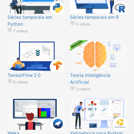
Séries temporais em
Séries temporais em R
Python
3 videos
7 videos
TensorFlow 2.0
Teoria Inteligência
Artificial
8 videos
2 videos
Weka
Yellowbrick para Python