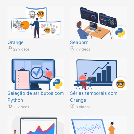
Orange
Seaborn
22 videos
7 videos
Seleção de atributos com
Séries temporais com
Python
Orange
11 videos
3 videos