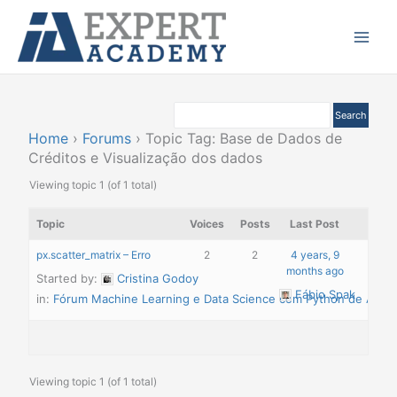
Ir
Main
para
Menu
o
conteúdo
Home
›
Forums
›
Topic Tag: Base de Dados de
Créditos e Visualização dos dados
Viewing topic 1 (of 1 total)
Topic
Voices
Posts
Last Post
px.scatter_matrix – Erro
2
2
4 years, 9
months ago
Started by:
Cristina Godoy
Fábio Spak
in:
Fórum Machine Learning e Data Science com Python de A à Z
Viewing topic 1 (of 1 total)