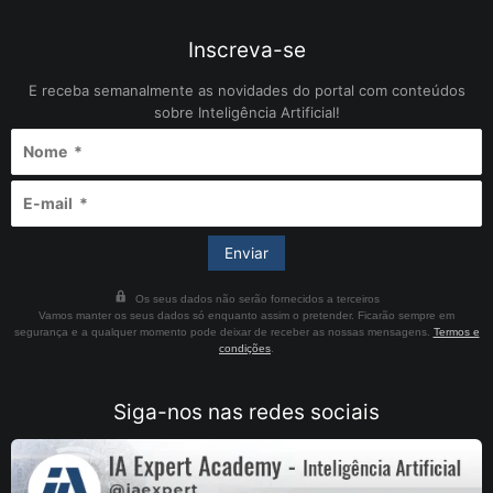
Inscreva-se
E receba semanalmente as novidades do portal com conteúdos
sobre Inteligência Artificial!
Os seus dados não serão fornecidos a terceiros
Vamos manter os seus dados só enquanto assim o pretender. Ficarão sempre em
segurança e a qualquer momento pode deixar de receber as nossas mensagens.
Termos e
condições
.
Siga-nos nas redes sociais