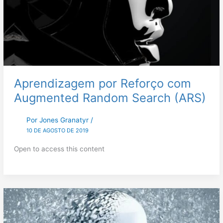
Aprendizagem por Reforço com
Augmented Random Search (ARS)
Por
Jones Granatyr
/
10 DE AGOSTO DE 2019
Open to access this content