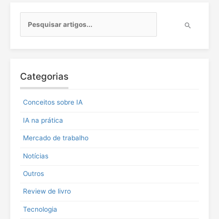
P
e
s
q
u
i
Categorias
s
a
r
Conceitos sobre IA
p
o
IA na prática
r
:
Mercado de trabalho
Notícias
Outros
Review de livro
Tecnologia