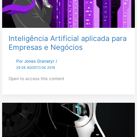
Inteligência Artificial aplicada para
Empresas e Negócios
Por
Jones Granatyr
/
29 DE AGOSTO DE 2019
Open to access this content