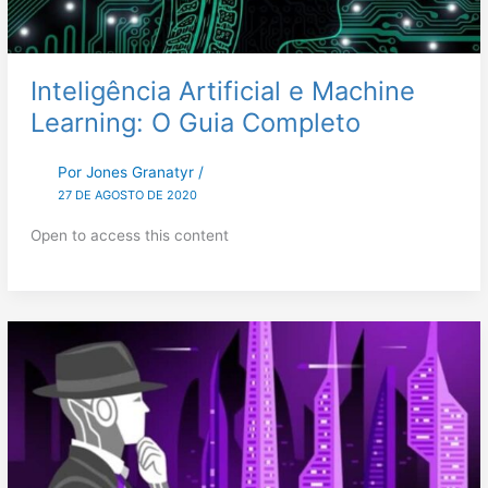
Inteligência Artificial e Machine
Learning: O Guia Completo
Por
Jones Granatyr
/
27 DE AGOSTO DE 2020
Open to access this content