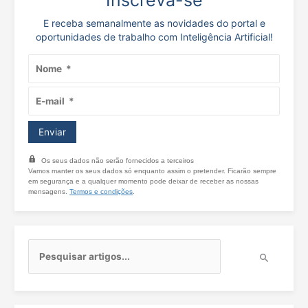
Inscreva-se
E receba semanalmente as novidades do portal e
oportunidades de trabalho com Inteligência Artificial!
Os seus dados não serão fornecidos a terceiros
Vamos manter os seus dados só enquanto assim o pretender. Ficarão sempre
em segurança e a qualquer momento pode deixar de receber as nossas
mensagens.
Termos e condições
.
P
e
s
q
u