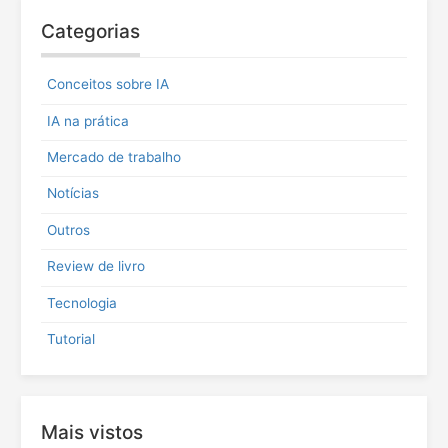
i
Categorias
s
a
r
Conceitos sobre IA
p
o
IA na prática
r
:
Mercado de trabalho
Notícias
Outros
Review de livro
Tecnologia
Tutorial
Mais vistos