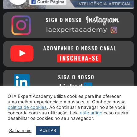
O IA Expert Academy utiliza cookies para lhe oferecer
uma melhor experiência em nosso site. Conheça nossa
política de cookies
. Ao continuar a navegar no site você
concorda com sua utilização. Leia
este artigo
caso queira
Copyright © 2016 - 2026 - IA Expert Academy
| CNPJ
desabilitar os cookies no seu navegador.
30.261.115/0001-09 - Rua Joaquim Nabuco, 76 - Porto União - SC
CEP 89400-000
Saiba mais
ACEITAR