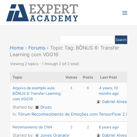
Ir
Main
para
Menu
o
conteúdo
Home
›
Forums
›
Topic Tag: BÔNUS 6: Transfer
Learning com VGG16
Viewing 2 topics - 1 through 2 (of 2 total)
Topic
Voices
Posts
Last Post
Arquivo de exemplo aula:
3
6
4 years, 10
BÔNUS 6: Transfer Learning
months ago
com VGG16
Gabriel Alves
Started by:
Druzo
in:
Fórum Reconhecimento de Emoções com TensorFlow 2.0 e P
Retreinamento da CNN
2
2
6 years ago
Started by:
Jones Granatyr
Gabriel Alves