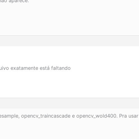
ão aparece.
uivo exatamente está faltando
sample, opencv_traincascade e opencv_wold400. Pra usar 