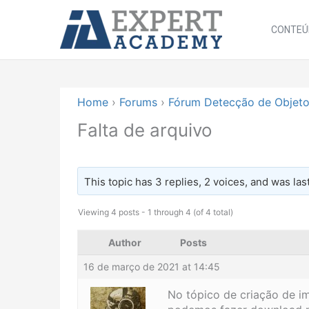
Ir
para
CONTEÚ
o
conteúdo
Home
›
Forums
›
Fórum Detecção de Objet
Falta de arquivo
This topic has 3 replies, 2 voices, and was la
Viewing 4 posts - 1 through 4 (of 4 total)
Author
Posts
16 de março de 2021 at 14:45
No tópico de criação de i