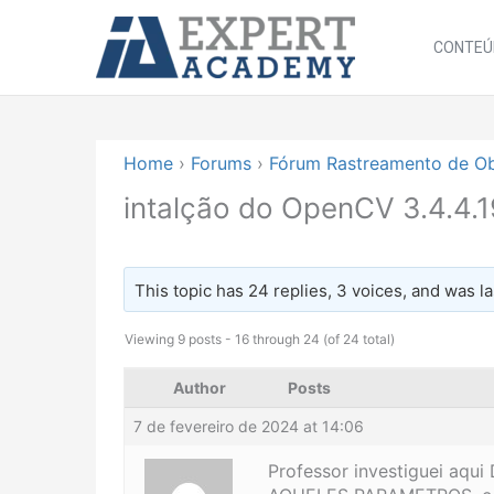
Ir
para
CONTEÚ
o
conteúdo
Home
›
Forums
›
Fórum Rastreamento de O
intalção do OpenCV 3.4.4.1
This topic has 24 replies, 3 voices, and was 
Viewing 9 posts - 16 through 24 (of 24 total)
Author
Posts
7 de fevereiro de 2024 at 14:06
Professor investiguei 