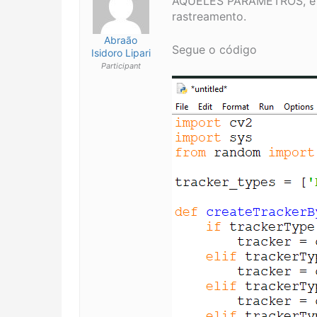
AQUELES PARAMETROS, e ag
rastreamento.
Abraão
Segue o código
Isidoro Lipari
Participant