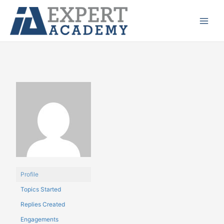
Ir
Main
para
Menu
o
conteúdo
Profile
Topics Started
Replies Created
Engagements