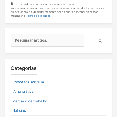
Os seus dados não serão fornecidos a terceiros
Vamos manter os seus dados só enquanto assim o pretender. Ficarão sempre
em segurança e a qualquer momento pode deixar de receber as nossas
mensagens.
Termos e condições
.
P
e
s
q
u
i
Categorias
s
a
r
Conceitos sobre IA
p
o
IA na prática
r
:
Mercado de trabalho
Notícias