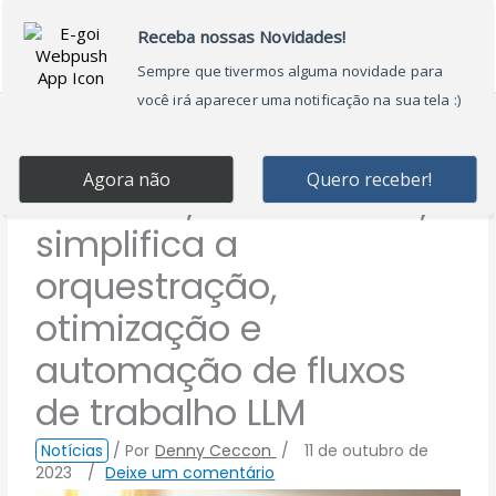
Ir
Main
para
Menu
o
conteúdo
AutoGen, da Microsoft,
simplifica a
orquestração,
otimização e
automação de fluxos
de trabalho LLM
Notícias
/ Por
Denny Ceccon
/
11 de outubro de
2023
/
Deixe um comentário