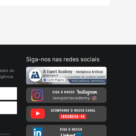
Siga-nos nas redes sociais
ades do
igência
rceiros