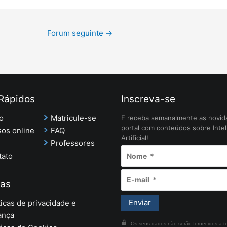
Forum seguinte
→
 Rápidos
Inscreva-se
io
Matricule-se
E receba semanalmente as novid
portal com conteúdos sobre Intel
os online
FAQ
Artificial!
g
Professores
tato
cas
ticas de privacidade e
ança
Os seus dados não serão fornecidos a te