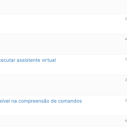
2
cutar assistente virtual
7
2
flexível na compreensão de comandos
2