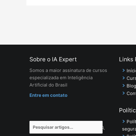
Sobre o IA Expert
Links
Somos a maior assinatura de cursos
Iníc
especializada em Inteligência
Curs
Artificial do Brasil
Blo
Con
Entre em contato
Políti
Polí
Pesquisar
segur
por: