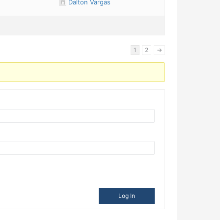
Dalton Vargas
1
2
→
Log In