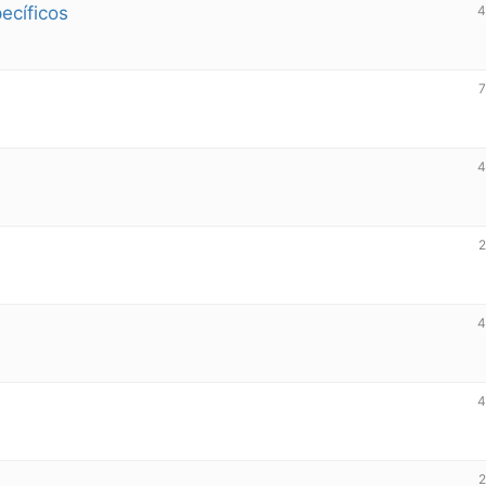
ecíficos
7
2
2