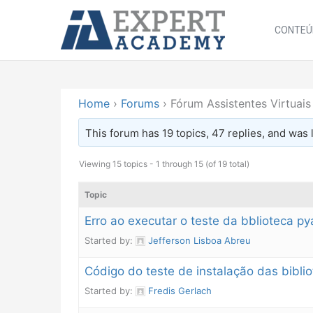
Ir
para
CONTEÚ
o
conteúdo
Home
›
Forums
›
Fórum Assistentes Virtuais
This forum has 19 topics, 47 replies, and was
Viewing 15 topics - 1 through 15 (of 19 total)
Topic
Erro ao executar o teste da bblioteca p
Started by:
Jefferson Lisboa Abreu
Código do teste de instalação das bibli
Started by:
Fredis Gerlach