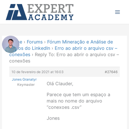
Ir
Main
para
Menu
o
conteúdo
Home
›
Forums
›
Fórum Mineração e Análise de
Dados do LinkedIn
›
Erro ao abrir o arquivo csv –
conexões
›
Reply To: Erro ao abrir o arquivo csv –
conexões
10 de fevereiro de 2021 at 16:03
#27646
Jones Granatyr
Olá Clauder,
Keymaster
Parece que tem um espaço a
mais no nome do arquivo
“conexoes .csv”
Jones