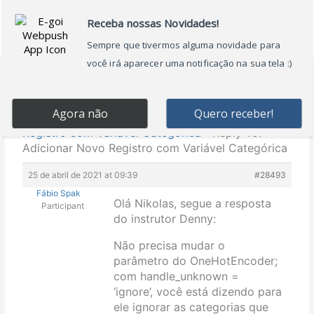
Ir
Main
para
Menu
o
conteúdo
Home
›
Forums
›
Fórum Machine Learning e Data
Science com Python de A à Z
›
Adicionar Novo
Registro com Variável Categórica
›
Reply To:
Adicionar Novo Registro com Variável Categórica
25 de abril de 2021 at 09:39
#28493
Fábio Spak
Olá Nikolas, segue a resposta
Participant
do instrutor Denny:
Não precisa mudar o
parâmetro do OneHotEncoder;
com handle_unknown =
‘ignore’, você está dizendo para
ele ignorar as categorias que