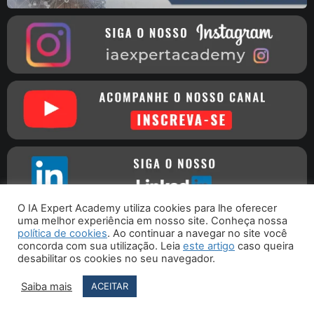
O IA Expert Academy utiliza cookies para lhe oferecer
uma melhor experiência em nosso site. Conheça nossa
política de cookies
. Ao continuar a navegar no site você
concorda com sua utilização. Leia
este artigo
caso queira
Copyright © 2016 - 2026 - IA Expert Academy
| CNPJ
desabilitar os cookies no seu navegador.
30.261.115/0001-09 - Rua Joaquim Nabuco, 76 - Porto União - SC
CEP 89400-000
Saiba mais
ACEITAR