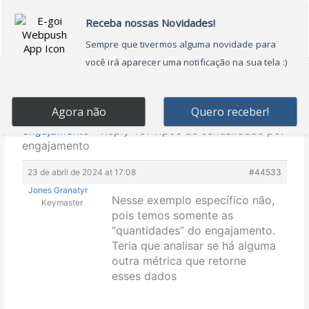
Ir
Main
para
Menu
o
conteúdo
Home
›
Forums
›
Fórum Mineração e Análise de
Dados do Facebook
›
Tipos de sexualidade por
engajamento
›
Reply To: Tipos de sexualidade por
engajamento
23 de abril de 2024 at 17:08
#44533
Jones Granatyr
Nesse exemplo específico não,
Keymaster
pois temos somente as
“quantidades” do engajamento.
Teria que analisar se há alguma
outra métrica que retorne
esses dados