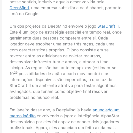
nesse sentido, inclusive aquela desenvolvida pela
DeepMind
, uma empresa subsidiária da Alphabet, portanto
irmã do Google.
Um dos projetos da DeepMind envolve o jogo
StarCraft II
.
Este é um jogo de estratégia espacial em tempo real, onde
geralmente duas pessoas competem entre si. Cada
jogador deve escolher uma entre três raças, cada uma
com características próprias. O jogo consiste em se
revezar entre as atividades de coletar recursos,
desenvolver infraestrutura e armas, e atacar o time
inimigo. As regras são bastante complexas (estimam-se
26
10
possibilidades de ação a cada movimento) e as
informações disponíveis são imperfeitas, o que faz de
StarCraft II um ambiente atrativo para testar algoritmos
avançados, que teriam como objetivo final resolver
problemas no mundo real.
Em janeiro desse ano, a DeepMind já havia
anunciado um
marco inédito
envolvendo o jogo: a inteligência AlphaStar
desenvolvida por eles foi capaz de vencer dois jogadores
profissionais. Agora, eles anunciam um feito ainda mais