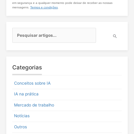
em segurança e a qualquer momento pode deixar de receber as nossas
mensagens.
Termos e condições
.
P
e
s
q
u
i
Categorias
s
a
r
Conceitos sobre IA
p
o
IA na prática
r
:
Mercado de trabalho
Notícias
Outros