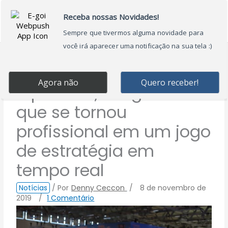
Ir
Main
para
Menu
o
conteúdo
AlphaStar, o algoritmo
que se tornou
profissional em um jogo
de estratégia em
tempo real
Notícias
/ Por
Denny Ceccon
/
8 de novembro de
2019
/
1 Comentário