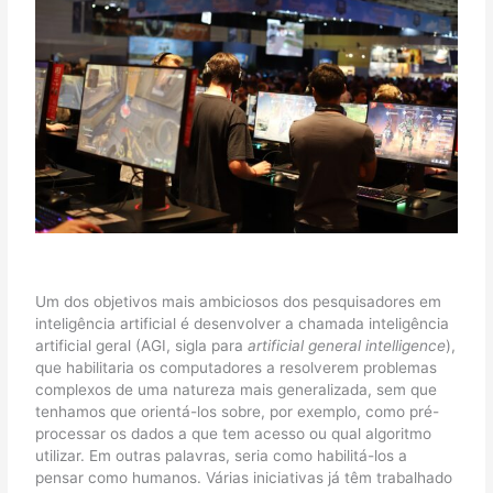
Um dos objetivos mais ambiciosos dos pesquisadores em
inteligência artificial é desenvolver a chamada inteligência
artificial geral (AGI, sigla para
artificial general intelligence
),
que habilitaria os computadores a resolverem problemas
complexos de uma natureza mais generalizada, sem que
tenhamos que orientá-los sobre, por exemplo, como pré-
processar os dados a que tem acesso ou qual algoritmo
utilizar. Em outras palavras, seria como habilitá-los a
pensar como humanos. Várias iniciativas já têm trabalhado