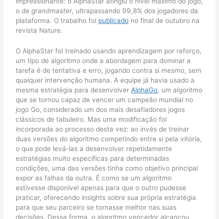
impressionante: o AlphaStar atingiu o nível máximo do jogo,
o de
grandmaster
, ultrapassando 99,8% dos jogadores da
plataforma. O trabalho foi
publicado
no final de outubro na
revista Nature.
O AlphaStar foi treinado usando aprendizagem por reforço,
um tipo de algoritmo onde a abordagem para dominar a
tarefa é de tentativa e erro, jogando contra si mesmo, sem
qualquer intervenção humana. A equipe já havia usado a
mesma estratégia para desenvolver
AlphaGo
, um algoritmo
que se tornou capaz de vencer um campeão mundial no
jogo Go, considerado um dos mais desafiadores jogos
clássicos de tabuleiro. Mas uma modificação foi
incorporada ao processo desta vez: ao invés de treinar
duas versões do algoritmo competindo entre si pela vitória,
o que pode levá-las a desenvolver repetidamente
estratégias muito específicas para determinadas
condições, uma das versões tinha como objetivo principal
expor as falhas da outra. É como se um algoritmo
estivesse disponível apenas para que o outro pudesse
praticar, oferecendo insights sobre sua própria estratégia
para que seu parceiro se tornasse melhor nas suas
decisões. Dessa forma, o algoritmo vencedor alcançou