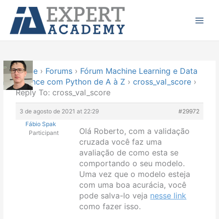
Ir
Main
para
Menu
o
conteúdo
Home
›
Forums
›
Fórum Machine Learning e Data
Science com Python de A à Z
›
cross_val_score
›
Reply To: cross_val_score
3 de agosto de 2021 at 22:29
#29972
Fábio Spak
Olá Roberto, com a validação
Participant
cruzada você faz uma
avaliação de como esta se
comportando o seu modelo.
Uma vez que o modelo esteja
com uma boa acurácia, você
pode salva-lo veja
nesse link
como fazer isso.