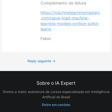
Complemento de leitura
https://machinelearningmastery
.com/save-load-machine-
learning-models-python-scikit-
learn/
Fabio
Reply seguinte
→
Sobre o IA Expert
Somos a maior assinatura de cursos especializada em Inteligência
Artificial do Brasil
Entre em contato