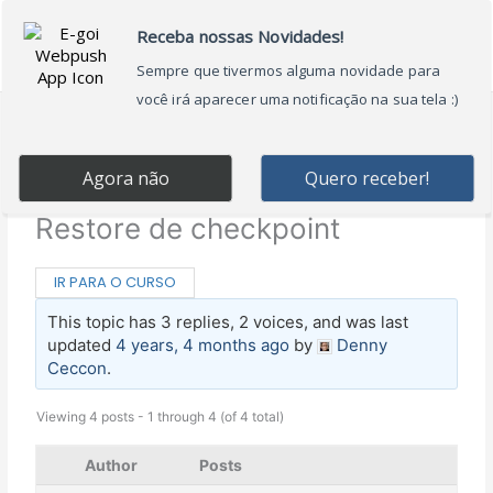
Ir
Main
para
Menu
o
conteúdo
Home
›
Forums
›
Fórum Processamento de
Linguagem Natural com BERT e Python
›
Restore de checkpoint
IR PARA O CURSO
This topic has 3 replies, 2 voices, and was last
updated
4 years, 4 months ago
by
Denny
Ceccon
.
Viewing 4 posts - 1 through 4 (of 4 total)
Author
Posts