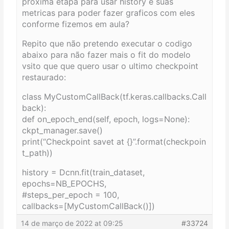
proxima etapa para usar history e suas
metricas para poder fazer graficos com eles
conforme fizemos em aula?
Repito que não pretendo executar o codigo
abaixo para não fazer mais o fit do modelo
vsito que que quero usar o ultimo checkpoint
restaurado:
class MyCustomCallBack(tf.keras.callbacks.Call
back):
def on_epoch_end(self, epoch, logs=None):
ckpt_manager.save()
print(“Checkpoint savet at {}”.format(checkpoin
t_path))
history = Dcnn.fit(train_dataset,
epochs=NB_EPOCHS,
#steps_per_epoch = 100,
callbacks=[MyCustomCallBack()])
14 de março de 2022 at 09:25
#33724