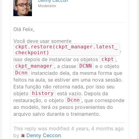
Denny Ceccon
Moderator
Olá Felix,
Você deve usar somente
ckpt
.
restore
(
ckpt_manager
.
latest_
,
checkpoint
)
isso depois de instanciar os objetos
,
ckpt
, a classe
e o objeto
ckpt_manager
DCNN
instanciado dela, da mesma forma que
Dcnn
feitos na aula, se estiver em uma nova sessão.
Esta função não retorna nada, por isso seu
objeto
está vazio. Depois da
history
restauração, o objeto
, que corresponde
Dcnn
ao modelo, terá os pesos provenientes do
arquivo salvo durante o treinamento.
This reply was modified 4 years, 4 months ago
by
Denny Ceccon
.