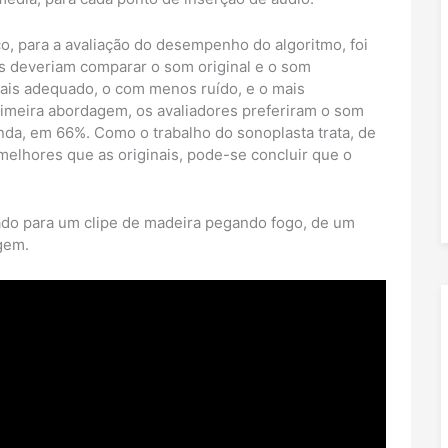
co, para a avaliação do desempenho do algoritmo, foi
s deveriam comparar o som original e o som
 mais adequado, o com menos ruído, e o mais
imeira abordagem, os avaliadores preferiram o som
nda, em 66%. Como o trabalho do sonoplasta trata, de
melhores que as originais, pode-se concluir que o
ltado para um clipe de madeira pegando fogo, de um
gem.