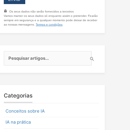
Os seus dados não serão fornecidos a terceiros
Vamos manter os seus dados só enquanto assim o pretender. Ficarão
sempre em segurança e a qualquer momento pode deixar de receber
as nossas mensagens.
Termos e condições
.
P
e
s
q
u
i
s
Categorias
a
r
Conceitos sobre IA
p
o
IA na prática
r