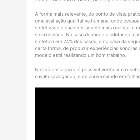
A forma mais relevante, do ponto de vista práti
uma avaliação qualitativa humana, onde pessoa
sintetizado e escolher aquele mais realista, o
sincronizado. No caso do modelo adotando a pr
sintético em 74% dos casos, e no caso da segu
certa forma, de produzir experiências sonoras 
modelo está realizando um bom trabalho.
Nos vídeos abaixo, é possível verificar o resu
cavalo cavalgando, e de chuva caindo em folha