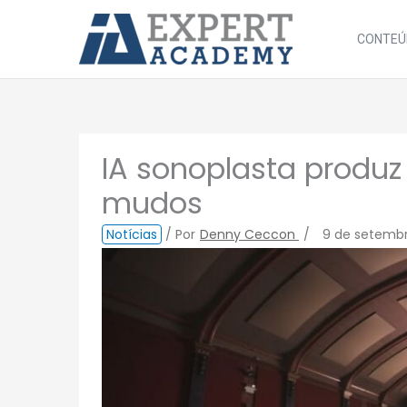
Ir
para
CONTEÚ
o
conteúdo
IA sonoplasta produz
mudos
Notícias
/ Por
Denny Ceccon
/
9 de setemb