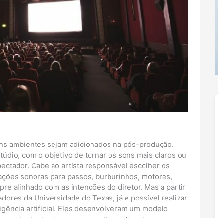
ns ambientes sejam adicionados na pós-produção.
túdio, com o objetivo de tornar os sons mais claros ou
ctador. Cabe ao artista responsável escolher os
ações sonoras para passos, burburinhos, motores,
re alinhado com as intenções do diretor. Mas a partir
dores da Universidade do Texas, já é possível realizar
ligência artificial. Eles desenvolveram um modelo