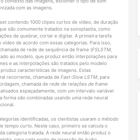
 o contexto das imagens, escolher o tipo de som
onizada com as imagens.
set contendo 1000 clipes curtos de vídeo, de duração
que são comumente tratados na sonoplastia, como
ações de quebrar, cortar e digitar. A primeira tarefa
 o vídeo de acordo com essas categorias. Para isso,
 chamada de rede de sequência de frame (
FSLSTM,
ntado ao modelo, que produz então interpolações para
mes e as interpolações são tratados pelo modelo
produz características de imagens. Estas
ral recorrente, chamada de
Fast-Slow LSTM
, para
abordagem, chamada de
rede de relações de frame
nalisados espaçadamente, com um intervalo variável
essa forma são combinadas usando uma rede neural
cional.
egorias identificadas, os cientistas usaram o método
e tempo curto. Neste caso, primeiro se calcula o
a categoria tratada. A rede neural então produz o
média, para cada ponto de inserção de áudio.