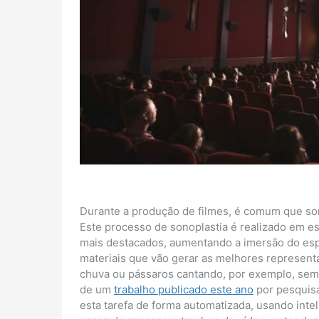
Durante a produção de filmes, é comum que so
Este processo de sonoplastia é realizado em es
mais destacados, aumentando a imersão do espe
materiais que vão gerar as melhores represent
chuva ou pássaros cantando, por exemplo, semp
de um
trabalho publicado este ano
por pesquisa
esta tarefa de forma automatizada, usando inte