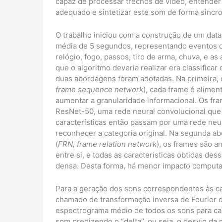
capaz de processar trechos de vídeo, entender
adequado e sintetizar este som de forma sincr
O trabalho iniciou com a construção de um data
média de 5 segundos, representando eventos 
relógio, fogo, passos, tiro de arma, chuva, e as 
que o algoritmo deveria realizar era classificar
duas abordagens foram adotadas. Na primeira,
frame sequence network
), cada frame é alime
aumentar a granularidade informacional. Os fra
ResNet-50, uma rede neural convolucional que 
características então passam por uma rede neu
reconhecer a categoria original. Na segunda 
(
FRN, frame relation network
), os frames são a
entre si, e todas as características obtidas d
densa. Desta forma, há menor impacto computa
Para a geração dos sons correspondentes às cat
chamado de transformação inversa de Fourier d
espectrograma médio de todos os sons para cad
som predizendo o “delta”, ou seja, o desvio da 