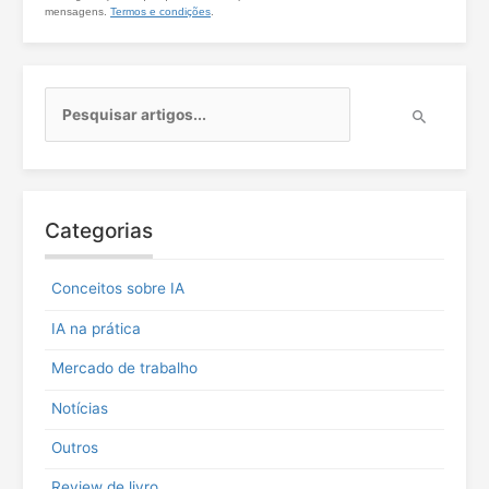
mensagens.
Termos e condições
.
P
e
s
q
u
i
Categorias
s
a
r
Conceitos sobre IA
p
o
IA na prática
r
:
Mercado de trabalho
Notícias
Outros
Review de livro