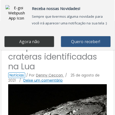
Ir
Main
para
Menu
o
conteúdo
IA triplica o número de
crateras identificadas
na Lua
Notícias
/ Por
Denny Ceccon
/
25 de agosto de
2021
/
Deixe um comentário