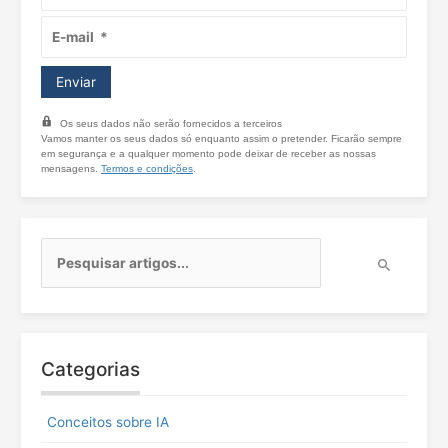
Os seus dados não serão fornecidos a terceiros
Vamos manter os seus dados só enquanto assim o pretender. Ficarão sempre
em segurança e a qualquer momento pode deixar de receber as nossas
mensagens.
Termos e condições
.
P
e
s
q
u
i
Categorias
s
a
r
Conceitos sobre IA
p
o