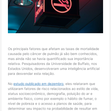
Os principais fatores que afetam as taxas de mortalidade
causada pelo câncer de pulmão já são bem conhecidos,
mas ainda não se havia quantificado sua importância
relativa. Pesquisadores da Universidade de Buffalo, nos
Estados Unidos, desenvolveram uma inteligência artificial
para desvendar esta relação.
No
estudo publicado em dezembro
, eles relataram que
utilizaram fatores de risco relacionados ao estilo de vida,
status socioeconômico, demografia, poluição do ar e
ambiente físico, como por exemplo o hábito de fumar, o
nível de pobreza e o acesso a planos de saúde, para
determinar seu impacto na probabilidade de resultar em