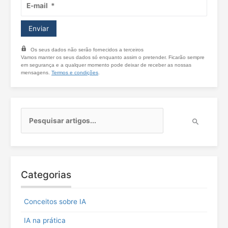
Os seus dados não serão fornecidos a terceiros
Vamos manter os seus dados só enquanto assim o pretender. Ficarão sempre
em segurança e a qualquer momento pode deixar de receber as nossas
mensagens.
Termos e condições
.
P
e
s
q
u
i
Categorias
s
a
r
Conceitos sobre IA
p
o
IA na prática
r