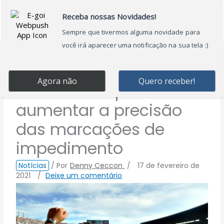
Ir
Main
para
Menu
o
conteúdo
FIFA testa IA para
aumentar a precisão
das marcações de
impedimento
Notícias
/ Por
Denny Ceccon
/
17 de fevereiro de
2021
/
Deixe um comentário